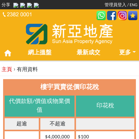
分享
管理員登入
/
ENG
網上搵盤
最新成交
更多
›
主頁
有用資料
樓宇買賣從價印花稅
代價款額/價值或物業價
印花稅
值
超逾
不超逾
$4,000,000
$100