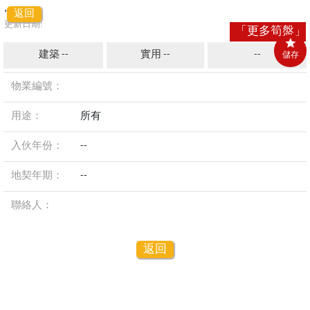
,
返回
更新日期:
「更多筍盤」
建築 --
實用 --
--
儲存
物業編號：
用途：
所有
入伙年份：
--
地契年期：
--
聯絡人：
返回