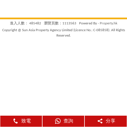
進入人數： 485482
瀏覽頁數：1113563
Powered By -
Property.hk
Copyright @ Sun Asia Property Agency Limited (Licence No.: C-085858). All Rights
Reserved.
致電
查詢
分享