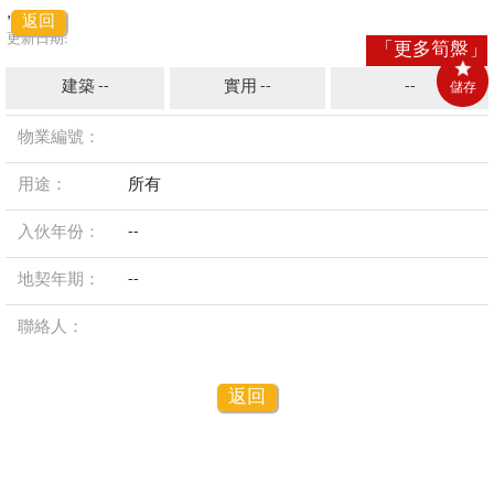
,
返回
更新日期:
「更多筍盤」
建築 --
實用 --
--
儲存
物業編號：
用途：
所有
入伙年份：
--
地契年期：
--
聯絡人：
返回