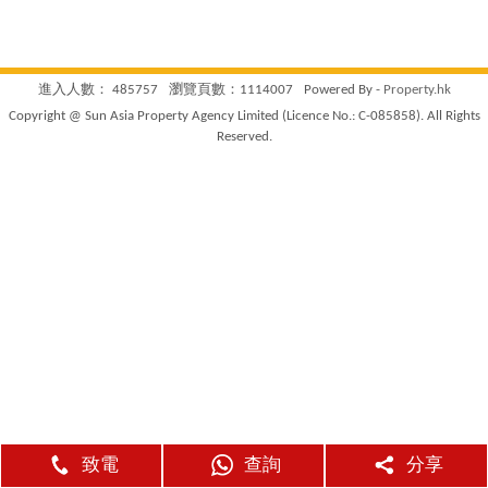
進入人數： 485757
瀏覽頁數：1114007
Powered By -
Property.hk
Copyright @ Sun Asia Property Agency Limited (Licence No.: C-085858). All Rights
Reserved.
致電
查詢
分享